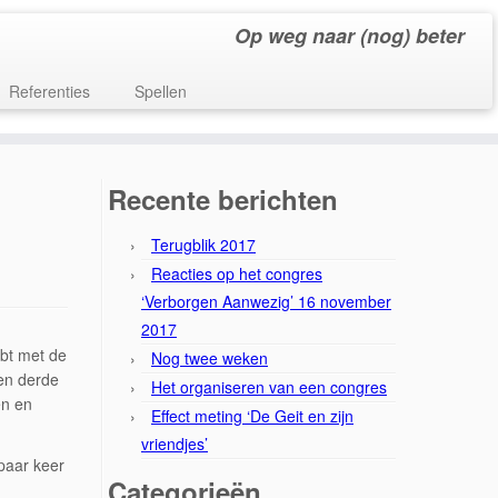
Op weg naar (nog) beter
Referenties
Spellen
Recente berichten
Terugblik 2017
Reacties op het congres
‘Verborgen Aanwezig’ 16 november
2017
ebt met de
Nog twee weken
een derde
Het organiseren van een congres
en en
Effect meting ‘De Geit en zijn
vriendjes’
 paar keer
Categorieën