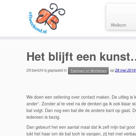
Welkom
Ga
naar
Het blijft een kuns
inhoud
Dit bericht is geplaatst in
op
28 mei 2016
Trainingen en Workshops
We doen een oefening over contact maken. De uitleg is kor
ander”. Zonder al te veel na de denken ga ik ook klaar s
bal volgt. Dan nog een bal die de andere kant op gaat. D
iedereen is bezig.
Dan gebeurt het een aantal maal dat ik zelf mijn bal gooi 
lukt het haar om de bal toch te vangen, zij het met verbaa