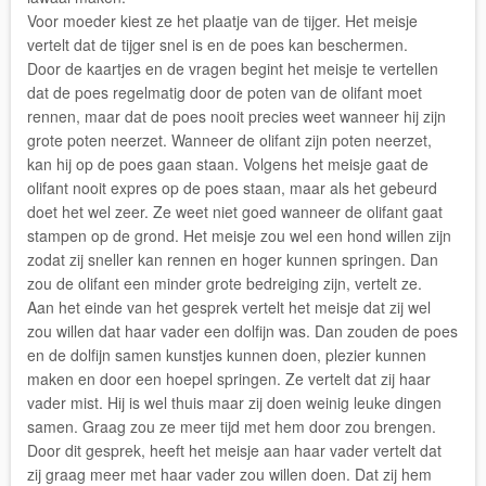
Voor moeder kiest ze het plaatje van de tijger. Het meisje
vertelt dat de tijger snel is en de poes kan beschermen.
Door de kaartjes en de vragen begint het meisje te vertellen
dat de poes regelmatig door de poten van de olifant moet
rennen, maar dat de poes nooit precies weet wanneer hij zijn
grote poten neerzet. Wanneer de olifant zijn poten neerzet,
kan hij op de poes gaan staan. Volgens het meisje gaat de
olifant nooit expres op de poes staan, maar als het gebeurd
doet het wel zeer. Ze weet niet goed wanneer de olifant gaat
stampen op de grond. Het meisje zou wel een hond willen zijn
zodat zij sneller kan rennen en hoger kunnen springen. Dan
zou de olifant een minder grote bedreiging zijn, vertelt ze.
Aan het einde van het gesprek vertelt het meisje dat zij wel
zou willen dat haar vader een dolfijn was. Dan zouden de poes
en de dolfijn samen kunstjes kunnen doen, plezier kunnen
maken en door een hoepel springen. Ze vertelt dat zij haar
vader mist. Hij is wel thuis maar zij doen weinig leuke dingen
samen. Graag zou ze meer tijd met hem door zou brengen.
Door dit gesprek, heeft het meisje aan haar vader vertelt dat
zij graag meer met haar vader zou willen doen. Dat zij hem