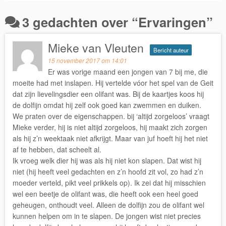
3 gedachten over “
Ervaringen
”
Mieke van Vleuten
Bericht auteur
15 november 2017 om 14:01
Er was vorige maand een jongen van 7 bij me, die
moeite had met inslapen. Hij vertelde vóor het spel van de Geit
dat zijn lievelingsdier een olifant was. Bij de kaartjes koos hij
de dolfijn omdat hij zelf ook goed kan zwemmen en duiken.
We praten over de eigenschappen. bij ‘altijd zorgeloos’ vraagt
Mieke verder, hij is niet altijd zorgeloos, hij maakt zich zorgen
als hij z’n weektaak niet afkrijgt. Maar van juf hoeft hij het niet
af te hebben, dat scheelt al.
Ik vroeg welk dier hij was als hij niet kon slapen. Dat wist hij
niet (hij heeft veel gedachten en z’n hoofd zit vol, zo had z’n
moeder verteld, pikt veel prikkels op). Ik zei dat hij misschien
wel een beetje de olifant was, die heeft ook een heel goed
geheugen, onthoudt veel. Alleen de dolfijn zou de olifant wel
kunnen helpen om in te slapen. De jongen wist niet precies