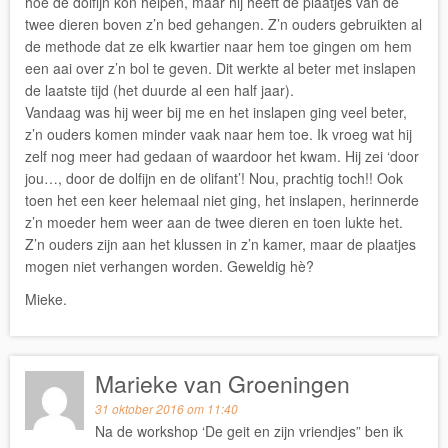
hoe de dolfijn kon helpen, maar hij heeft de plaatjes van de
twee dieren boven z’n bed gehangen. Z’n ouders gebruikten al
de methode dat ze elk kwartier naar hem toe gingen om hem
een aai over z’n bol te geven. Dit werkte al beter met inslapen
de laatste tijd (het duurde al een half jaar).
Vandaag was hij weer bij me en het inslapen ging veel beter,
z’n ouders komen minder vaak naar hem toe. Ik vroeg wat hij
zelf nog meer had gedaan of waardoor het kwam. Hij zei ‘door
jou…, door de dolfijn en de olifant’! Nou, prachtig toch!! Ook
toen het een keer helemaal niet ging, het inslapen, herinnerde
z’n moeder hem weer aan de twee dieren en toen lukte het.
Z’n ouders zijn aan het klussen in z’n kamer, maar de plaatjes
mogen niet verhangen worden. Geweldig hè?
Mieke.
Marieke van Groeningen
31 oktober 2016 om 11:40
Na de workshop ‘De geit en zijn vriendjes” ben ik