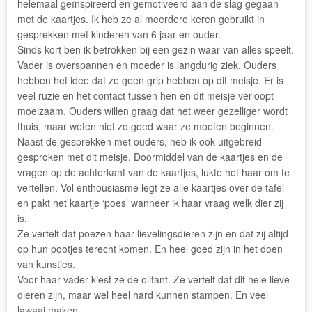
helemaal geïnspireerd en gemotiveerd aan de slag gegaan
met de kaartjes. Ik heb ze al meerdere keren gebruikt in
gesprekken met kinderen van 6 jaar en ouder.
Sinds kort ben ik betrokken bij een gezin waar van alles speelt.
Vader is overspannen en moeder is langdurig ziek. Ouders
hebben het idee dat ze geen grip hebben op dit meisje. Er is
veel ruzie en het contact tussen hen en dit meisje verloopt
moeizaam. Ouders willen graag dat het weer gezelliger wordt
thuis, maar weten niet zo goed waar ze moeten beginnen.
Naast de gesprekken met ouders, heb ik ook uitgebreid
gesproken met dit meisje. Doormiddel van de kaartjes en de
vragen op de achterkant van de kaartjes, lukte het haar om te
vertellen. Vol enthousiasme legt ze alle kaartjes over de tafel
en pakt het kaartje ‘poes’ wanneer ik haar vraag welk dier zij
is.
Ze vertelt dat poezen haar lievelingsdieren zijn en dat zij altijd
op hun pootjes terecht komen. En heel goed zijn in het doen
van kunstjes.
Voor haar vader kiest ze de olifant. Ze vertelt dat dit hele lieve
dieren zijn, maar wel heel hard kunnen stampen. En veel
lawaai maken.