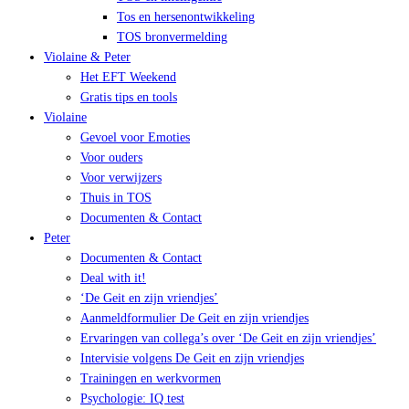
Tos en hersenontwikkeling
TOS bronvermelding
Violaine & Peter
Het EFT Weekend
Gratis tips en tools
Violaine
Gevoel voor Emoties
Voor ouders
Voor verwijzers
Thuis in TOS
Documenten & Contact
Peter
Documenten & Contact
Deal with it!
‘De Geit en zijn vriendjes’
Aanmeldformulier De Geit en zijn vriendjes
Ervaringen van collega’s over ‘De Geit en zijn vriendjes’
Intervisie volgens De Geit en zijn vriendjes
Trainingen en werkvormen
Psychologie: IQ test