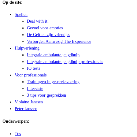
Op de site:
Spellen
Deal with it!
Gevoel voor emoties
De Geit en zijn vriendjes
Verborgen Aanwezig The Experience
Hulpverlening
Integrale ambulante jeugdhulp
Integrale ambulante jeugdhulp professionals
IQ tests
Voor professionals
Trainingen in gespreksvoering
Intervisie
3 tips voor gesprekken
Violaine Janssen
Peter Janssen
Onderwerpen:
Tos