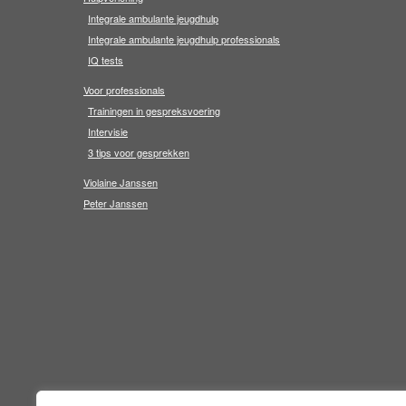
Integrale ambulante jeugdhulp
Integrale ambulante jeugdhulp professionals
IQ tests
Voor professionals
Trainingen in gespreksvoering
Intervisie
3 tips voor gesprekken
Violaine Janssen
Peter Janssen