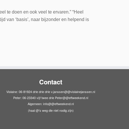
l te doen en ook veel te ervaren.” “Heel
ijd van ‘basis’, naar bijzonder en helpend is
Contact
Violaine: 06-81924 drie drie drie v.janssen@@violainejanssen.nl
Peter: 06-23340 vijf twee drie Peter@@eftweekend.nl
Algemeen: info@@eftweekend.nl
(haal @’s weg die niet nodig zijn)