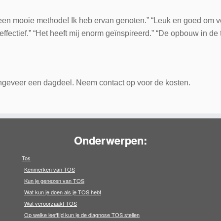
een mooie methode! Ik heb ervan genoten.” “Leuk en goed om vee
fectief.” “Het heeft mij enorm geïnspireerd.” “De opbouw in de t
 ongeveer een dagdeel. Neem contact op voor de kosten.
Onderwerpen:
Tos
Kenmerken van TOS
Kun je genezen van TOS
Wat kun je doen als je TOS hebt
Wat veroorzaakt TOS
Op welke leeftijd kun je de diagnose TOS stellen