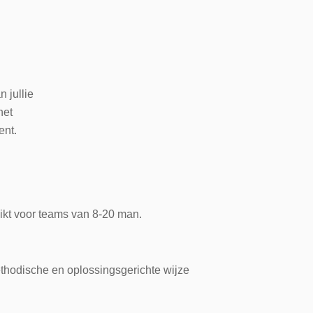
 jullie
het
ent.
hikt voor teams van 8-20 man.
ethodische en oplossingsgerichte wijze