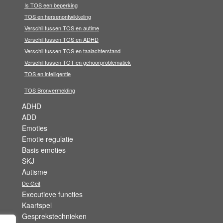
Is TOS een beperking
TOS en hersenontwikkeling
Verschil tussen TOS en autime
Verschil tussen TOS en ADHD
Verschil tussen TOS en taalachterstand
Verschil tussen TOT en gehoorproblematiek
TOS en intelligentie
TOS Bronvermelding
ADHD
ADD
Emoties
Emotie regulatie
Basis emoties
SKJ
Autisme
De Geit
Executieve functies
Kaartspel
Gesprekstechnieken