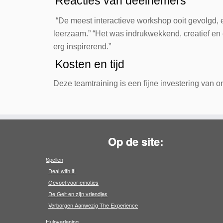
Reacties van deelnemers
“De meest interactieve workshop ooit gevolgd, 
leerzaam.” “Het was indrukwekkend, creatief en ef
erg inspirerend.”
Kosten en tijd
Deze teamtraining is een fijne investering van
Op de site:
Spellen
Deal with it!
Gevoel voor emoties
De Geit en zijn vriendjes
Verborgen Aanwezig The Experience
Hulpverlening