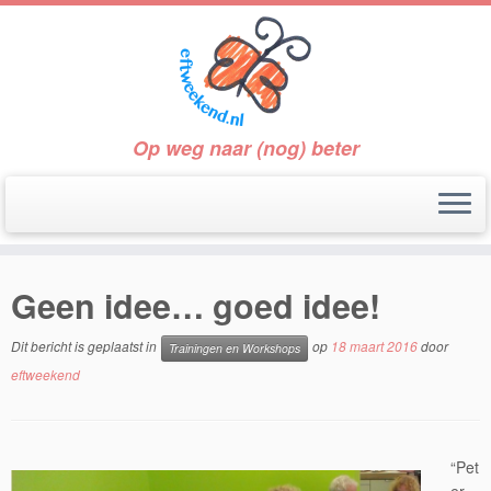
Op weg naar (nog) beter
Ga
naar
Geen idee… goed idee!
inhoud
Dit bericht is geplaatst in
op
18 maart 2016
door
Trainingen en Workshops
eftweekend
“Pet