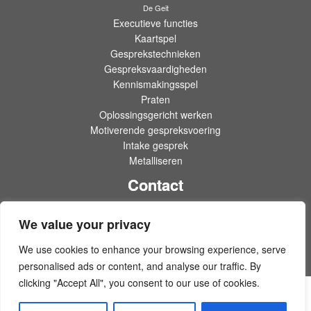
De Geit
Executieve functies
Kaartspel
Gesprekstechnieken
Gespreksvaardigheden
Kennismakingsspel
Praten
Oplossingsgericht werken
Motiverende gespreksvoering
Intake gesprek
Metalliseren
Contact
Violaine: 06-81924 drie drie drie v.janssen@@violainejanssen.nl
We value your privacy
Peter: 06-23340 vijf twee drie Peter@@eftweekend.nl
Algemeen: info@@eftweekend.nl
We use cookies to enhance your browsing experience, serve
(haal @’s weg die niet nodig zijn)
personalised ads or content, and analyse our traffic. By
clicking "Accept All", you consent to our use of cookies.