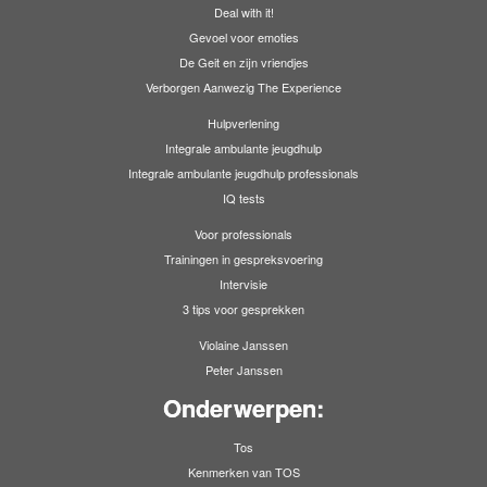
Deal with it!
Gevoel voor emoties
De Geit en zijn vriendjes
Verborgen Aanwezig The Experience
Hulpverlening
Integrale ambulante jeugdhulp
Integrale ambulante jeugdhulp professionals
IQ tests
Voor professionals
Trainingen in gespreksvoering
Intervisie
3 tips voor gesprekken
Violaine Janssen
Peter Janssen
Onderwerpen:
Tos
Kenmerken van TOS