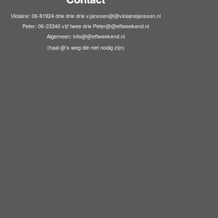
Violaine: 06-81924 drie drie drie v.janssen@@violainejanssen.nl
Peter: 06-23340 vijf twee drie Peter@@eftweekend.nl
Algemeen: info@@eftweekend.nl
(haal @’s weg die niet nodig zijn)