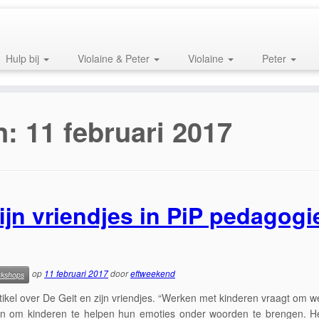
Hulp bij
Violaine & Peter
Violaine
Peter
n:
11 februari 2017
zijn vriendjes in PiP pedagogi
op
11 februari 2017
door
eftweekend
rkshops
tikel over De Geit en zijn vriendjes. “Werken met kinderen vraagt om 
en om kinderen te helpen hun emoties onder woorden te brengen. Het