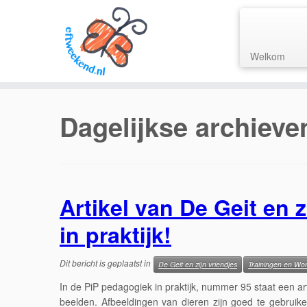
Welkom
Ga
naar
Dagelijkse archieve
inhoud
Artikel van De Geit en 
in praktijk!
Dit bericht is geplaatst in
De Geit en zijn vriendjes
Trainingen en Wo
In de PiP pedagogiek in praktijk, nummer 95 staat een ar
beelden. Afbeeldingen van dieren zijn goed te gebruik