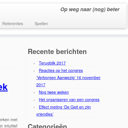
Op weg naar (nog) beter
Referenties
Spellen
Recente berichten
Terugblik 2017
Reacties op het congres
‘Verborgen Aanwezig’ 16 november
ek
2017
Nog twee weken
Het organiseren van een congres
Effect meting ‘De Geit en zijn
vriendjes’
werken met
Categorieën
 intuïtief