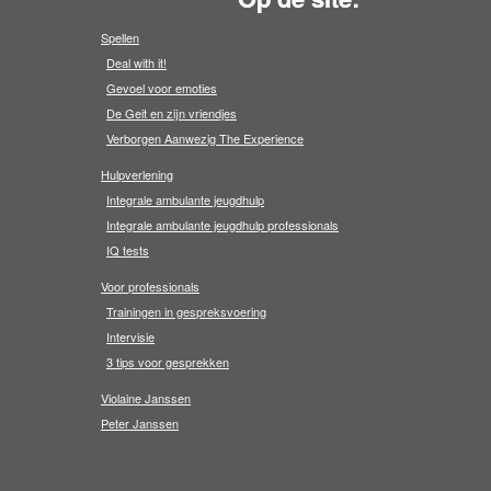
Spellen
Deal with it!
Gevoel voor emoties
De Geit en zijn vriendjes
Verborgen Aanwezig The Experience
Hulpverlening
Integrale ambulante jeugdhulp
Integrale ambulante jeugdhulp professionals
IQ tests
Voor professionals
Trainingen in gespreksvoering
Intervisie
3 tips voor gesprekken
Violaine Janssen
Peter Janssen