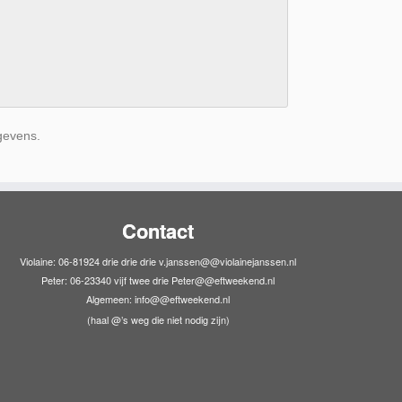
gevens.
Contact
Violaine: 06-81924 drie drie drie v.janssen@@violainejanssen.nl
Peter: 06-23340 vijf twee drie Peter@@eftweekend.nl
Algemeen: info@@eftweekend.nl
(haal @’s weg die niet nodig zijn)