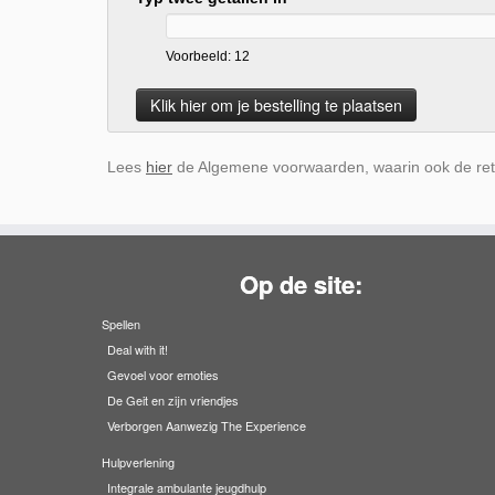
Voorbeeld: 12
Lees
hier
de Algemene voorwaarden, waarin ook de ret
Op de site:
Spellen
Deal with it!
Gevoel voor emoties
De Geit en zijn vriendjes
Verborgen Aanwezig The Experience
Hulpverlening
Integrale ambulante jeugdhulp