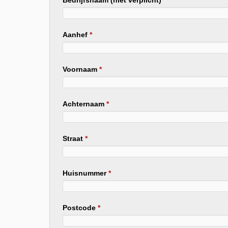
Bedrijfsnaam (niet verplicht)
Aanhef
*
Voornaam
*
Achternaam
*
Straat
*
Huisnummer
*
Postcode
*