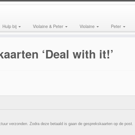
Hulp bij
Violaine & Peter
Violaine
Peter
arten ‘Deal with it!’
actuur verzonden. Zodra deze betaald is gaan de gesprekskaarten op de post.